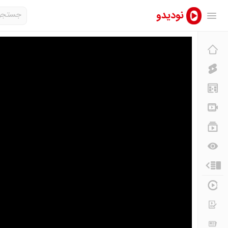
نودیدو