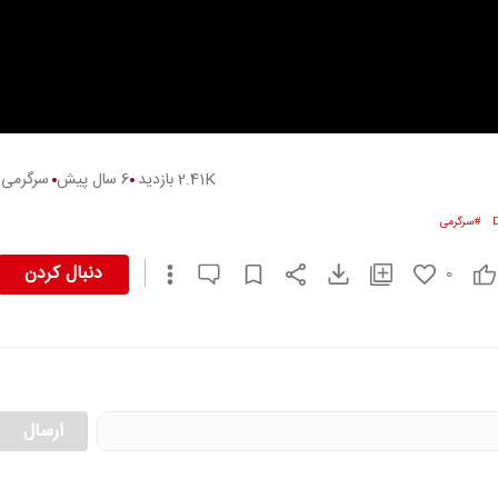
00:01
/
01:13
2.41K
بازدید
6 سال پیش
سرگرمی
D
#
سرگرمی
دنبال کردن
0
ارسال